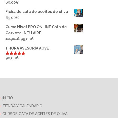
69,00
€
Ficha de cata de aceites de oliva
69,00
€
Curso Nivel PRO ONLINE Cata de
Cerveza. A TU AIRE
El
El
111,00
€
99,00
€
precio
precio
1 HORA ASESORÍA AOVE
original
actual
era:
es:
90,00
€
Valorado
con
5.00
de
111,00€.
99,00€.
5
INICIO
TIENDA Y CALENDARIO
CURSOS CATA DE ACEITES DE OLIVA