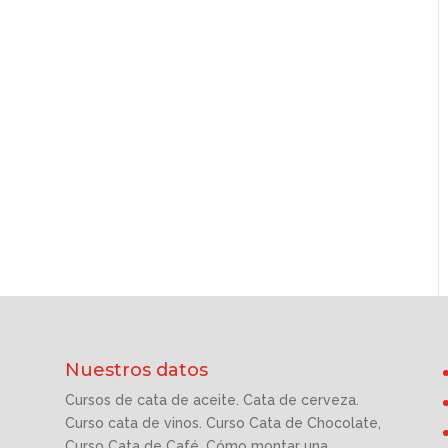
Nuestros datos
Cursos de cata de aceite. Cata de cerveza.
Curso cata de vinos. Curso Cata de Chocolate,
Curso Cata de Café. Cómo montar una