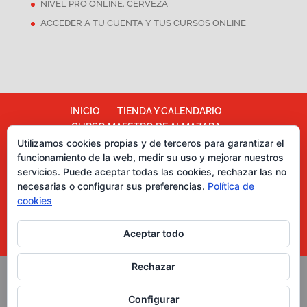
NIVEL PRO ONLINE. CERVEZA
ACCEDER A TU CUENTA Y TUS CURSOS ONLINE
INICIO
TIENDA Y CALENDARIO
CURSO MAESTRO DE ALMAZARA
ALMAZARA ESCUELA
Utilizamos cookies propias y de terceros para garantizar el
funcionamiento de la web, medir su uso y mejorar nuestros
TÉRMINOS Y CONDICIONES
servicios. Puede aceptar todas las cookies, rechazar las no
Más información sobre las cookies
necesarias o configurar sus preferencias.
Política de
Política de cookies
CATA DE CHOCOLATES
cookies
EVENTOS PARA EMPRESAS
ASESORÍA Y MARKETING
Aceptar todo
CURSOS CATA DE ACEITES DE OLIVA
Rechazar
Copyright Grupo Oleoturismia. Al servicio del Aceite de
Configurar