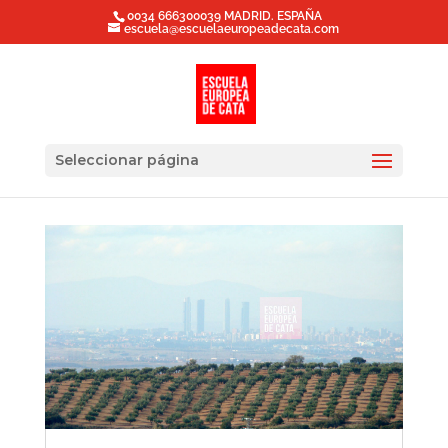
0034 666300039 MADRID. ESPAÑA
escuela@escuelaeuropeadecata.com
Seleccionar página