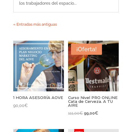
los trabajadores del espacio...
« Entradas más antiguas
¡Oferta!
1 HORA ASESORÍA AOVE
Curso Nivel PRO ONLINE
Cata de Cerveza. A TU
AIRE
90,00
€
El
El
111,00
€
99,00
€
precio
precio
original
actual