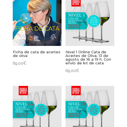
era:
es:
111,00€.
99,00€.
Ficha de cata de aceites
Nivel 1 Online Cata de
de oliva
Aceites de Oliva. 13 de
agosto de 16 a 19 h. Con
envío de kit de cata
69,00
€
69,00
€