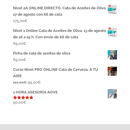
Nivel 2A ONLINE DIRECTO. Cata de Aceites de Oliva.
17 de agosto con kit de cata
175,00
€
Nivel 1 Online Cata de Aceites de Oliva. 13 de agosto
de 16 a 19 h. Con envío de kit de cata
69,00
€
Ficha de cata de aceites de oliva
69,00
€
Curso Nivel PRO ONLINE Cata de Cerveza. A TU
AIRE
El
El
111,00
€
99,00
€
precio
precio
1 HORA ASESORÍA AOVE
original
actual
era:
es:
90,00
€
Valorado
con
5.00
111,00€.
99,00€.
de 5