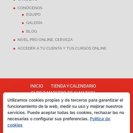
CONÓCENOS
EQUIPO
GALERÍA
BLOG
NIVEL PRO ONLINE. CERVEZA
ACCEDER A TU CUENTA Y TUS CURSOS ONLINE
INICIO
TIENDA Y CALENDARIO
CURSO MAESTRO DE ALMAZARA
Utilizamos cookies propias y de terceros para garantizar el
ALMAZARA ESCUELA
funcionamiento de la web, medir su uso y mejorar nuestros
TÉRMINOS Y CONDICIONES
servicios. Puede aceptar todas las cookies, rechazar las no
Más información sobre las cookies
necesarias o configurar sus preferencias.
Política de
Política de cookies
CATA DE CHOCOLATES
cookies
EVENTOS PARA EMPRESAS