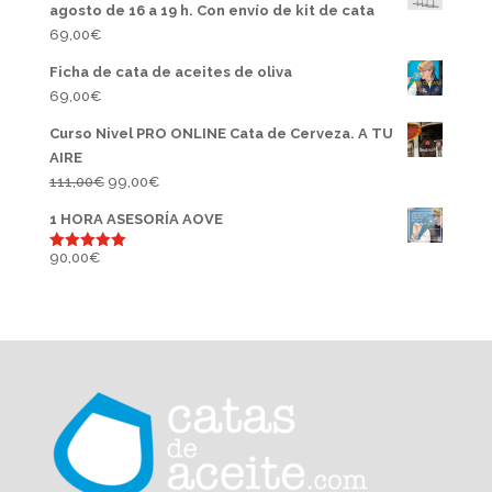
agosto de 16 a 19 h. Con envío de kit de cata
69,00
€
Ficha de cata de aceites de oliva
69,00
€
Curso Nivel PRO ONLINE Cata de Cerveza. A TU
AIRE
El
El
111,00
€
99,00
€
precio
precio
1 HORA ASESORÍA AOVE
original
actual
era:
es:
90,00
€
Valorado
con
5.00
111,00€.
99,00€.
de 5