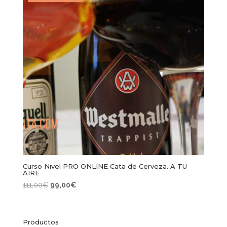
Curso Nivel PRO ONLINE Cata de Cerveza. A TU
AIRE
El
El
111,00
€
99,00
€
precio
precio
original
actual
era:
es:
Productos