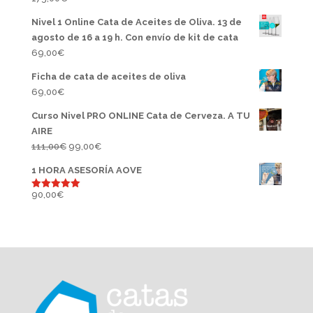
Nivel 1 Online Cata de Aceites de Oliva. 13 de
agosto de 16 a 19 h. Con envío de kit de cata
69,00
€
Ficha de cata de aceites de oliva
69,00
€
Curso Nivel PRO ONLINE Cata de Cerveza. A TU
AIRE
El
El
111,00
€
99,00
€
precio
precio
1 HORA ASESORÍA AOVE
original
actual
era:
es:
90,00
€
Valorado
con
5.00
111,00€.
99,00€.
de 5