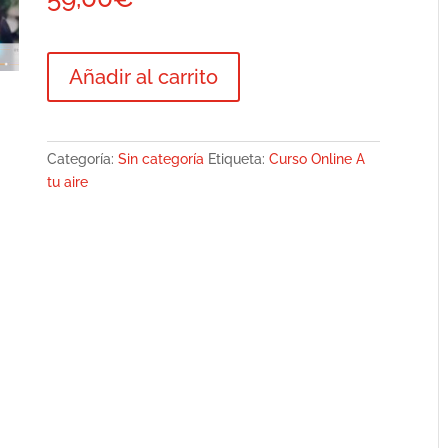
Curso
Añadir al carrito
Nivel
1
ONLINE
Cata
Categoría:
Sin categoría
Etiqueta:
Curso Online A
de
tu aire
Aceite
"A
TU
AIRE"
cantidad