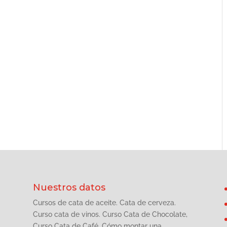
Nuestros datos
Cursos de cata de aceite. Cata de cerveza.
Curso cata de vinos. Curso Cata de Chocolate,
Curso Cata de Café. Cómo montar una