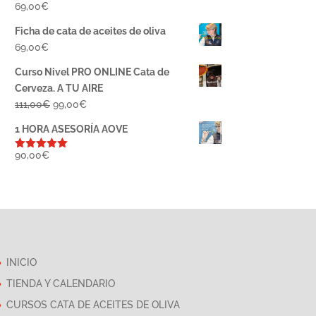
69,00
€
Ficha de cata de aceites de oliva
69,00
€
Curso Nivel PRO ONLINE Cata de
Cerveza. A TU AIRE
El
El
111,00
€
99,00
€
precio
precio
1 HORA ASESORÍA AOVE
original
actual
era:
es:
90,00
€
Valorado
con
5.00
de
111,00€.
99,00€.
5
INICIO
TIENDA Y CALENDARIO
CURSOS CATA DE ACEITES DE OLIVA