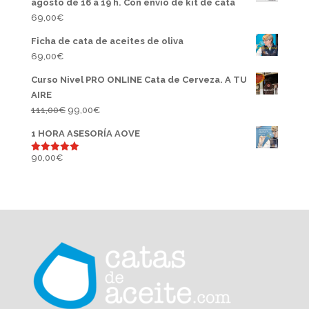
agosto de 16 a 19 h. Con envío de kit de cata
69,00
€
Ficha de cata de aceites de oliva
69,00
€
Curso Nivel PRO ONLINE Cata de Cerveza. A TU
AIRE
El
El
111,00
€
99,00
€
precio
precio
1 HORA ASESORÍA AOVE
original
actual
era:
es:
90,00
€
Valorado
con
5.00
111,00€.
99,00€.
de 5