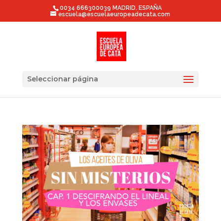
0034 666300039 MADRID. ESPAÑA
escuela@escuelaeuropeadecata.com
Seleccionar página