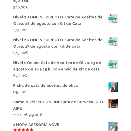
15 a 18h.
340,00
€
Nivel 2B ONLINE DIRECTO. Cata de Aceites de
Oliva. 18 de agosto con Kit de Cata
175,00
€
Nivel 2A ONLINE DIRECTO. Cata de Aceites de
Oliva. 17 de agosto con kit de cata
175,00
€
Nivel 1 Online Cata de Aceites de Oliva. 13 de
agosto de 16 a 19 h. Con envío de kit de cata
69,00
€
Ficha de cata de aceites de oliva
69,00
€
Curso Nivel PRO ONLINE Cata de Cerveza. A TU
AIRE
El
El
111,00
€
99,00
€
precio
precio
1 HORA ASESORÍA AOVE
original
actual