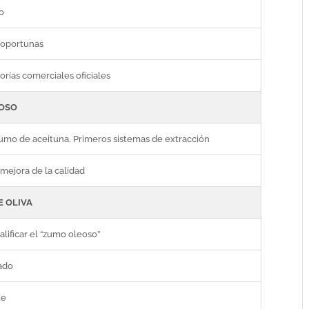
o
 oportunas
orías comerciales oficiales
EOSO
zumo de aceituna. Primeros sistemas de extracción
mejora de la calidad
E OLIVA
alificar el “zumo oleoso”
tado
te