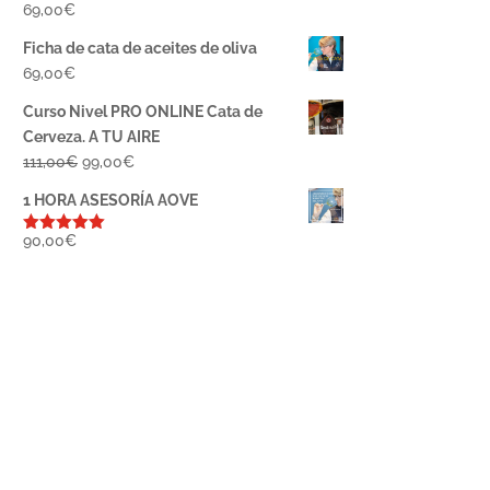
69,00
€
Ficha de cata de aceites de oliva
69,00
€
Curso Nivel PRO ONLINE Cata de
Cerveza. A TU AIRE
El
El
111,00
€
99,00
€
precio
precio
1 HORA ASESORÍA AOVE
original
actual
era:
es:
90,00
€
Valorado
con
5.00
de
111,00€.
99,00€.
5