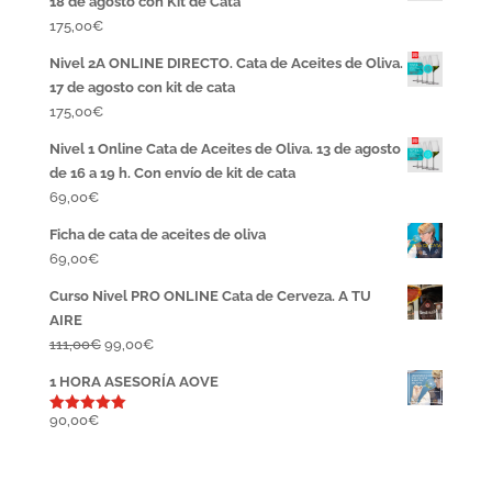
18 de agosto con Kit de Cata
175,00
€
Nivel 2A ONLINE DIRECTO. Cata de Aceites de Oliva.
17 de agosto con kit de cata
175,00
€
Nivel 1 Online Cata de Aceites de Oliva. 13 de agosto
de 16 a 19 h. Con envío de kit de cata
69,00
€
Ficha de cata de aceites de oliva
69,00
€
Curso Nivel PRO ONLINE Cata de Cerveza. A TU
AIRE
El
El
111,00
€
99,00
€
precio
precio
1 HORA ASESORÍA AOVE
original
actual
era:
es:
90,00
€
Valorado
con
5.00
111,00€.
99,00€.
de 5