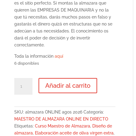
es el sitio perfecto. Si montas la almazara que
quieren las EMPRESAS DE MAQUINARIA y no la
que tú necesitas, darás muchos pasos en falso y
gastarás el dinero quizá en estructuras que no se
adecúan a tus necesidades. El conocimiento os
dará el poder de decisión y de invertir
correctamente.
Toda la información
aquí
6 disponibles
ELABORACIÓN
Añadir al carrito
ACEITE
DE
OLIVA
VIRGEN
SKU:
almazara ONLINE agos 2026
Categoría:
EXTRA
MAESTRO DE ALMAZARA ONLINE EN DIRECTO
ONLINE
Etiquetas:
Curso Maestro de Almazara
,
Diseño de
DIRECTO.
almazara
,
Elaboración aceite de oliva virgen extra
,