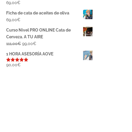
69,00
€
Ficha de cata de aceites de oliva
69,00
€
Curso Nivel PRO ONLINE Cata de
Cerveza. A TU AIRE
El
El
111,00
€
99,00
€
precio
precio
1 HORA ASESORÍA AOVE
original
actual
era:
es:
90,00
€
Valorado
con
5.00
de
111,00€.
99,00€.
5