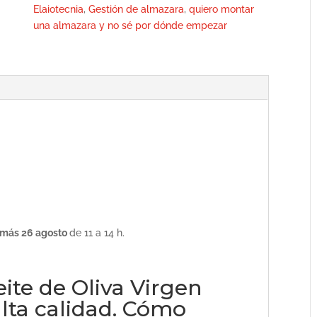
24,
Elaiotecnia
,
Gestión de almazara
,
quiero montar
25
una almazara y no sé por dónde empezar
y
26
agosto
cantidad
más 26 agosto
de 11 a 14 h.
ite de Oliva Virgen
 alta calidad. Cómo