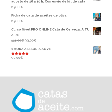
agosto de 16 a 19 h. Con envío de kit de cata
69,00
€
Ficha de cata de aceites de oliva
69,00
€
Curso Nivel PRO ONLINE Cata de Cerveza. A TU
AIRE
El
El
111,00
€
99,00
€
precio
precio
1 HORA ASESORÍA AOVE
original
actual
era:
es:
90,00
€
Valorado
con
5.00
111,00€.
99,00€.
de 5