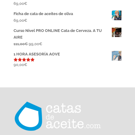
69,00
€
Ficha de cata de aceites de oliva
69,00
€
Curso Nivel PRO ONLINE Cata de Cerveza. A TU
AIRE
El
El
111,00
€
99,00
€
precio
precio
1 HORA ASESORÍA AOVE
original
actual
era:
es:
90,00
€
Valorado
con
5.00
111,00€.
99,00€.
de 5