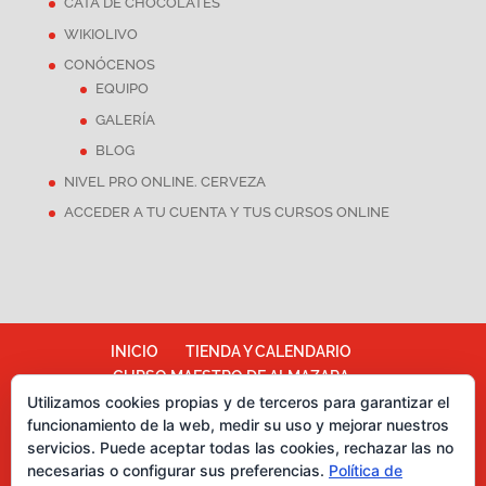
CATA DE CHOCOLATES
WIKIOLIVO
CONÓCENOS
EQUIPO
GALERÍA
BLOG
NIVEL PRO ONLINE. CERVEZA
ACCEDER A TU CUENTA Y TUS CURSOS ONLINE
INICIO
TIENDA Y CALENDARIO
CURSO MAESTRO DE ALMAZARA
ALMAZARA ESCUELA
Utilizamos cookies propias y de terceros para garantizar el
funcionamiento de la web, medir su uso y mejorar nuestros
TÉRMINOS Y CONDICIONES
servicios. Puede aceptar todas las cookies, rechazar las no
Más información sobre las cookies
necesarias o configurar sus preferencias.
Política de
Política de cookies
CATA DE CHOCOLATES