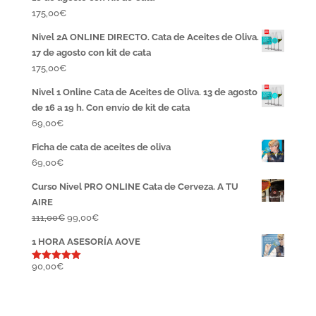
175,00
€
Nivel 2A ONLINE DIRECTO. Cata de Aceites de Oliva.
17 de agosto con kit de cata
175,00
€
Nivel 1 Online Cata de Aceites de Oliva. 13 de agosto
de 16 a 19 h. Con envío de kit de cata
69,00
€
Ficha de cata de aceites de oliva
69,00
€
Curso Nivel PRO ONLINE Cata de Cerveza. A TU
AIRE
El
El
111,00
€
99,00
€
precio
precio
1 HORA ASESORÍA AOVE
original
actual
era:
es:
90,00
€
Valorado
con
5.00
111,00€.
99,00€.
de 5