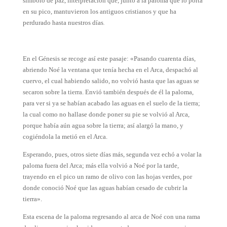
símbolo de paz, interpretación que, junto a la paloma que lo porta
en su pico, mantuvieron los ­antiguos cristianos y que ha
perdurado hasta nuestros días
.
En el Génesis se recoge así este pasaje: «Pasando cuarenta días,
abriendo Noé la ventana que tenía hecha en el Arca, despachó al
cuervo, el cual habiendo salido, no volvió hasta que las aguas se
secaron sobre la
tierra. Envió también después de él la paloma,
para ver si ya se habían acabado las aguas en el suelo
de la tierra;
la cual como no hallase donde poner su pie se volvió al Arca,
porque había aún agua sobre la tierra; así alargó la mano, y
cogiéndola la metió en el Arca.
Esperando, pues, otros siete días más, segunda vez echó a volar la
paloma fuera del Arca; más ella volvió a Noé por la tarde,
trayendo en el pico un ramo de olivo con las hojas verdes, por
donde conoció Noé que las aguas habían cesado de cubrir la
tierra».
Esta escena de la paloma regresando al arca de Noé con una rama