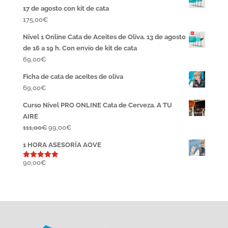
17 de agosto con kit de cata
175,00
€
Nivel 1 Online Cata de Aceites de Oliva. 13 de agosto
de 16 a 19 h. Con envío de kit de cata
69,00
€
Ficha de cata de aceites de oliva
69,00
€
Curso Nivel PRO ONLINE Cata de Cerveza. A TU
AIRE
El
El
111,00
€
99,00
€
precio
precio
1 HORA ASESORÍA AOVE
original
actual
era:
es:
90,00
€
Valorado
con
5.00
111,00€.
99,00€.
de 5