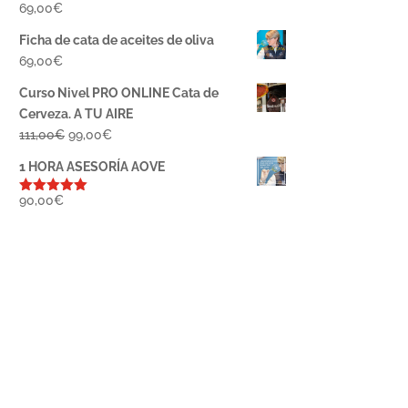
69,00
€
Ficha de cata de aceites de oliva
69,00
€
Curso Nivel PRO ONLINE Cata de
Cerveza. A TU AIRE
El
El
111,00
€
99,00
€
precio
precio
1 HORA ASESORÍA AOVE
original
actual
era:
es:
90,00
€
Valorado
con
5.00
de
111,00€.
99,00€.
5