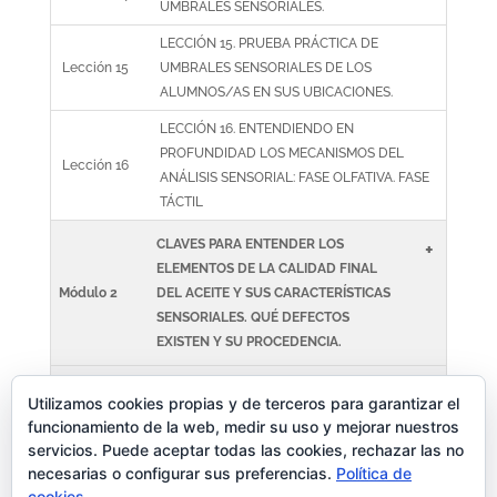
UMBRALES SENSORIALES.
LECCIÓN 15. PRUEBA PRÁCTICA DE
Lección 15
UMBRALES SENSORIALES DE LOS
ALUMNOS/AS EN SUS UBICACIONES.
LECCIÓN 16. ENTENDIENDO EN
PROFUNDIDAD LOS MECANISMOS DEL
Lección 16
ANÁLISIS SENSORIAL: FASE OLFATIVA. FASE
TÁCTIL
CLAVES PARA ENTENDER LOS
+
ELEMENTOS DE LA CALIDAD FINAL
Módulo 2
DEL ACEITE Y SUS CARACTERÍSTICAS
SENSORIALES. QUÉ DEFECTOS
EXISTEN Y SU PROCEDENCIA.
ENTENDIENDO EN PROFUNDIDAD LOS
+
Utilizamos cookies propias y de terceros para garantizar el
Módulo 3
MECANISMOS DEL ANÁLISIS
funcionamiento de la web, medir su uso y mejorar nuestros
SENSORIAL
servicios. Puede aceptar todas las cookies, rechazar las no
necesarias o configurar sus preferencias.
Política de
+
Módulo 4
CIERRE DEL CURSO Y PRUEBA FINAL
cookies