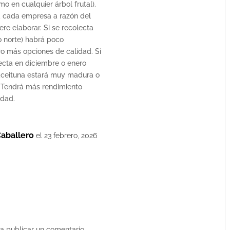
mo en cualquier árbol frutal).
á cada empresa a razón del
ere elaborar. Si se recolecta
o norte) habrá poco
o más opciones de calidad. Si
lecta en diciembre o enero
a aceituna estará muy madura o
 Tendrá más rendimiento
idad.
Caballero
el 23 febrero, 2026
a publicar un comentario.