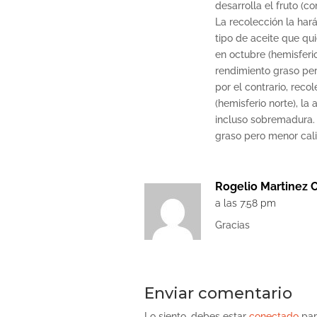
desarrolla el fruto (co
La recolección la har
tipo de aceite que qui
en octubre (hemisferi
rendimiento graso per
por el contrario, reco
(hemisferio norte), l
incluso sobremadura.
graso pero menor cal
Rogelio Martinez 
a las 7:58 pm
Gracias
Enviar comentario
Lo siento, debes estar
conectado
par