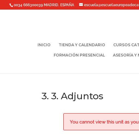
0034 666300039 MADRID. ESPAÑA
escuela@escuelaeuropeadeca
INICIO
TIENDA Y CALENDARIO
CURSOS CAT
FORMACIÓN PRESENCIAL
ASESORÍA Y
3. 3. Adjuntos
You cannot view this unit as you'