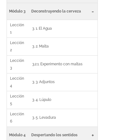
-
Módulo 3
Deconstruyendo la cerveza
Lección
3. 1. El Agua
1
Lección
3. 2. Malta
2
Lección
3.2.1. Experimento con maltas
3
Lección
3. 3. Adjuntos
4
Lección
3. 4. Lúpulo
5
Lección
3. 5. Levadura
6
+
Módulo 4
Despertando los sentidos