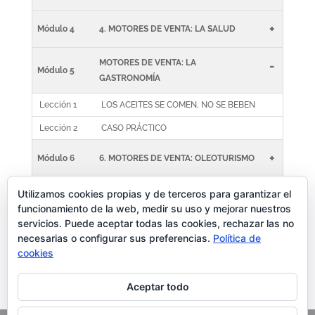
+
Módulo 4
4. MOTORES DE VENTA: LA SALUD
MOTORES DE VENTA: LA
-
Módulo 5
GASTRONOMÍA
Lección 1
LOS ACEITES SE COMEN, NO SE BEBEN
Lección 2
CASO PRÁCTICO
+
Módulo 6
6. MOTORES DE VENTA: OLEOTURISMO
7. MOTORES DE VENTA: CONCURSOS,
Utilizamos cookies propias y de terceros para garantizar el
+
Módulo 7
funcionamiento de la web, medir su uso y mejorar nuestros
PREMIOS Y GUÍAS
servicios. Puede aceptar todas las cookies, rechazar las no
necesarias o configurar sus preferencias.
Política de
CIERRE DEL CURSO Y PRUEBA PARA
+
Módulo 8
cookies
CERTIFICADO
Aceptar todo