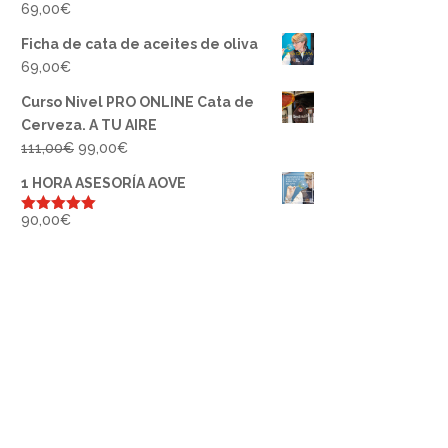
69,00
€
Ficha de cata de aceites de oliva
69,00
€
Curso Nivel PRO ONLINE Cata de
Cerveza. A TU AIRE
El
El
111,00
€
99,00
€
precio
precio
1 HORA ASESORÍA AOVE
original
actual
era:
es:
90,00
€
Valorado
con
5.00
de
111,00€.
99,00€.
5