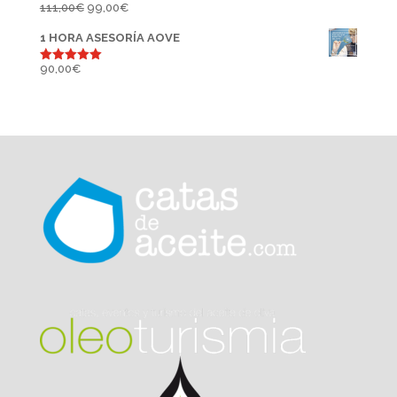
El
El
111,00
€
99,00
€
precio
precio
1 HORA ASESORÍA AOVE
original
actual
era:
es:
90,00
€
Valorado
con
5.00
111,00€.
99,00€.
de 5