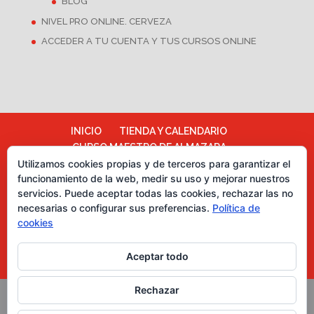
BLOG
NIVEL PRO ONLINE. CERVEZA
ACCEDER A TU CUENTA Y TUS CURSOS ONLINE
INICIO
TIENDA Y CALENDARIO
CURSO MAESTRO DE ALMAZARA
ALMAZARA ESCUELA
Utilizamos cookies propias y de terceros para garantizar el
funcionamiento de la web, medir su uso y mejorar nuestros
TÉRMINOS Y CONDICIONES
servicios. Puede aceptar todas las cookies, rechazar las no
Más información sobre las cookies
necesarias o configurar sus preferencias.
Política de
Política de cookies
CATA DE CHOCOLATES
cookies
EVENTOS PARA EMPRESAS
ASESORÍA Y MARKETING
Aceptar todo
CURSOS CATA DE ACEITES DE OLIVA
Rechazar