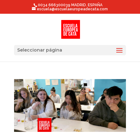
0034 666300039 MADRID. ESPAÑA
escuela@escuelaeuropeadecata.com
Seleccionar página