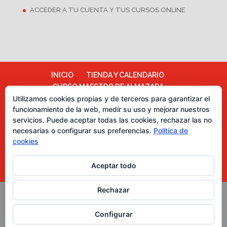
ACCEDER A TU CUENTA Y TUS CURSOS ONLINE
INICIO
TIENDA Y CALENDARIO
CURSO MAESTRO DE ALMAZARA
ALMAZARA ESCUELA
Utilizamos cookies propias y de terceros para garantizar el
funcionamiento de la web, medir su uso y mejorar nuestros
TÉRMINOS Y CONDICIONES
servicios. Puede aceptar todas las cookies, rechazar las no
Más información sobre las cookies
necesarias o configurar sus preferencias.
Política de
Política de cookies
CATA DE CHOCOLATES
cookies
EVENTOS PARA EMPRESAS
ASESORÍA Y MARKETING
Aceptar todo
CURSOS CATA DE ACEITES DE OLIVA
Rechazar
Copyright Grupo Oleoturismia. Al servicio del Aceite de
Configurar
Oliva Virgen Extra