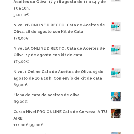
Aceites de Oliva. 17 y 18 agosto de 11 a 14 y de
15 a 18h.
340,00
€
Nivel 2B ONLINE DIRECTO. Cata de Aceites de
Oliva. 18 de agosto con Kit de Cata
175,00
€
Nivel 2A ONLINE DIRECTO. Cata de Aceites de
Oliva. 17 de agosto con kit de cata
175,00
€
Nivel 1 Online Cata de Aceites de Oliva. 13 de
agosto de 16 a 19 h. Con envío de kit de cata
69,00
€
Ficha de cata de aceites de oliva
69,00
€
Curso Nivel PRO ONLINE Cata de Cerveza. A TU
AIRE
El
El
111,00
€
99,00
€
precio
precio