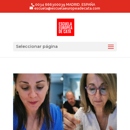
0034 666300039 MADRID. ESPAÑA
escuela@escuelaeuropeadecata.com
Seleccionar página