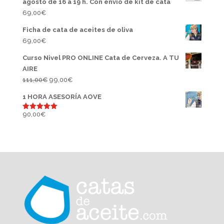
agosto de 16 a 19 h. Con envío de kit de cata
69,00
€
Ficha de cata de aceites de oliva
69,00
€
Curso Nivel PRO ONLINE Cata de Cerveza. A TU
AIRE
El
El
111,00
€
99,00
€
precio
precio
1 HORA ASESORÍA AOVE
original
actual
era:
es:
90,00
€
Valorado
con
5.00
111,00€.
99,00€.
de 5