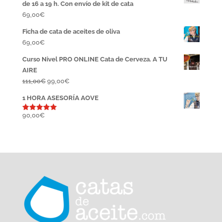
de 16 a 19 h. Con envío de kit de cata
69,00
€
Ficha de cata de aceites de oliva
69,00
€
Curso Nivel PRO ONLINE Cata de Cerveza. A TU
AIRE
El
El
111,00
€
99,00
€
precio
precio
1 HORA ASESORÍA AOVE
original
actual
era:
es:
90,00
€
Valorado
con
5.00
111,00€.
99,00€.
de 5