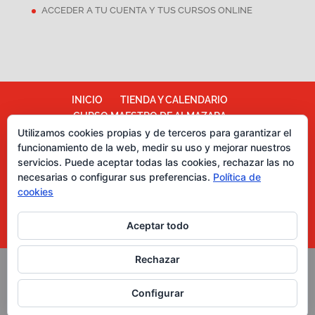
ACCEDER A TU CUENTA Y TUS CURSOS ONLINE
INICIO
TIENDA Y CALENDARIO
CURSO MAESTRO DE ALMAZARA
Utilizamos cookies propias y de terceros para garantizar el
ALMAZARA ESCUELA
funcionamiento de la web, medir su uso y mejorar nuestros
TÉRMINOS Y CONDICIONES
servicios. Puede aceptar todas las cookies, rechazar las no
Más información sobre las cookies
necesarias o configurar sus preferencias.
Política de
Política de cookies
CATA DE CHOCOLATES
cookies
EVENTOS PARA EMPRESAS
ASESORÍA Y MARKETING
Aceptar todo
CURSOS CATA DE ACEITES DE OLIVA
Rechazar
Copyright Grupo Oleoturismia. Al servicio del Aceite de
Configurar
Oliva Virgen Extra