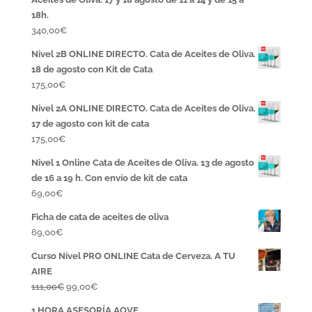
18h.
340,00
€
Nivel 2B ONLINE DIRECTO. Cata de Aceites de Oliva.
18 de agosto con Kit de Cata
175,00
€
Nivel 2A ONLINE DIRECTO. Cata de Aceites de Oliva.
17 de agosto con kit de cata
175,00
€
Nivel 1 Online Cata de Aceites de Oliva. 13 de agosto
de 16 a 19 h. Con envío de kit de cata
69,00
€
Ficha de cata de aceites de oliva
69,00
€
Curso Nivel PRO ONLINE Cata de Cerveza. A TU
AIRE
El
El
111,00
€
99,00
€
precio
precio
1 HORA ASESORÍA AOVE