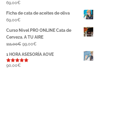
69,00
€
Ficha de cata de aceites de oliva
69,00
€
Curso Nivel PRO ONLINE Cata de
Cerveza. A TU AIRE
El
El
111,00
€
99,00
€
precio
precio
1 HORA ASESORÍA AOVE
original
actual
era:
es:
90,00
€
Valorado
con
5.00
de
111,00€.
99,00€.
5