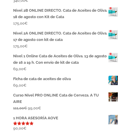
340,00
€
Nivel 2B ONLINE DIRECTO. Cata de Aceites de Oliva.
18 de agosto con Kit de Cata
175,00
€
Nivel 2A ONLINE DIRECTO. Cata de Aceites de Oliva.
17 de agosto con kit de cata
175,00
€
Nivel 1 Online Cata de Aceites de Oliva. 13 de agosto
de 16 a 19 h. Con envío de kit de cata
69,00
€
Ficha de cata de aceites de oliva
69,00
€
Curso Nivel PRO ONLINE Cata de Cerveza. A TU
AIRE
El
El
111,00
€
99,00
€
precio
precio
1 HORA ASESORÍA AOVE
original
actual
era:
es:
90,00
€
Valorado