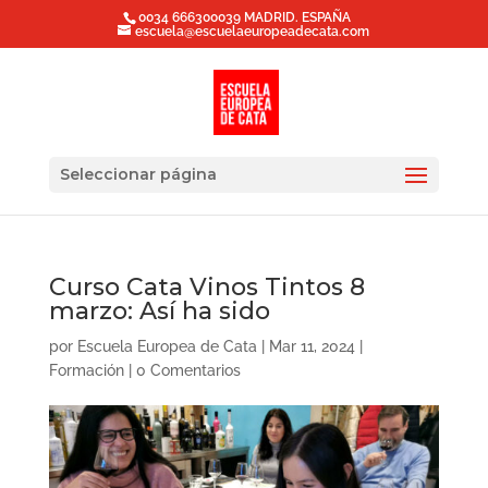
0034 666300039 MADRID. ESPAÑA
escuela@escuelaeuropeadecata.com
Seleccionar página
Curso Cata Vinos Tintos 8
marzo: Así ha sido
por
Escuela Europea de Cata
|
Mar 11, 2024
|
Formación
|
0 Comentarios