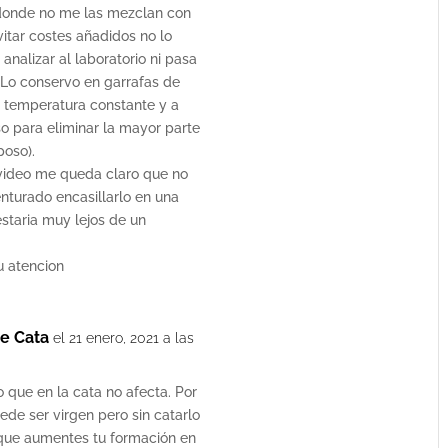
onde no me las mezclan con
vitar costes añadidos no lo
a analizar al laboratorio ni pasa
 Lo conservo en garrafas de
 y temperatura constante y a
so para eliminar la mayor parte
poso).
video me queda claro que no
nturado encasillarlo en una
estaria muy lejos de un
u atencion
e Cata
el 21 enero, 2021 a las
o que en la cata no afecta. Por
uede ser virgen pero sin catarlo
 que aumentes tu formación en