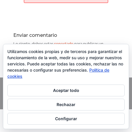
Enviar comentario
Lo siento, debes estar
conectado
para publicar un
comentario.
Utilizamos cookies propias y de terceros para garantizar el
Contenido del Curso
funcionamiento de la web, medir su uso y mejorar nuestros
servicios. Puede aceptar todas las cookies, rechazar las no
necesarias o configurar sus preferencias.
Política de
cookies
Aceptar todo
Copyright Grupo Oleoturismia. Al servicio del Aceite de
Oliva Virgen Extra
Rechazar
Configurar