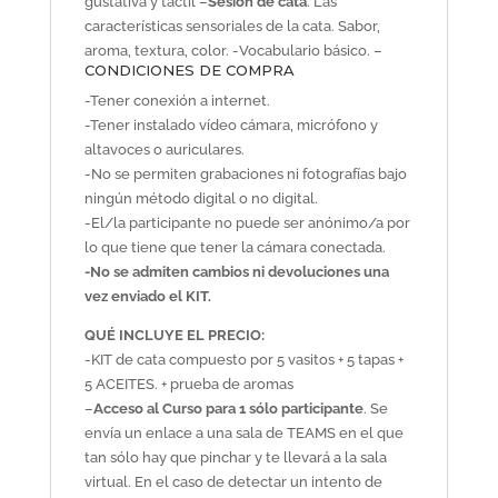
gustativa y táctil –
Sesión de cata
. Las
características sensoriales de la cata. Sabor,
aroma, textura, color. -Vocabulario básico. –
CONDICIONES DE COMPRA
-Tener conexión a internet.
-Tener instalado vídeo cámara, micrófono y
altavoces o auriculares.
-No se permiten grabaciones ni fotografías bajo
ningún método digital o no digital.
-El/la participante no puede ser anónimo/a por
lo que tiene que tener la cámara conectada.
-No se admiten cambios ni devoluciones una
vez enviado el KIT.
QUÉ INCLUYE EL PRECIO:
-KIT de cata compuesto por 5 vasitos + 5 tapas +
5 ACEITES. + prueba de aromas
–
Acceso al Curso para 1 sólo participante
. Se
envía un enlace a una sala de TEAMS en el que
tan sólo hay que pinchar y te llevará a la sala
virtual. En el caso de detectar un intento de