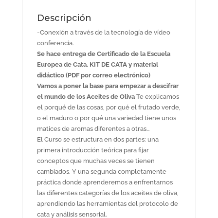
h.
Descripción
Con
envío
-Conexión a través de la tecnología de vídeo
de
conferencia.
kit
Se hace entrega de Certificado de la Escuela
de
Europea de Cata. KIT DE CATA y material
cata
didáctico (PDF por correo electrónico)
cantidad
Vamos a poner la base para empezar a descifrar
el mundo de los Aceites de Oliva
Te explicamos
el porqué de las cosas, por qué el frutado verde,
o el maduro o por qué una variedad tiene unos
matices de aromas diferentes a otras…
El Curso se estructura en dos partes: una
primera introducción teórica para fijar
conceptos que muchas veces se tienen
cambiados. Y una segunda completamente
práctica donde aprenderemos a enfrentarnos
las diferentes categorías de los aceites de oliva,
aprendiendo las herramientas del protocolo de
cata y análisis sensorial.