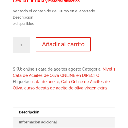
Cata. KIT DE CATA y material didáctico
Ver todo el contenido del Curso en el apartado
Descripción
2 disponibles
Nivel
Añadir al carrito
1
Online
Cata
de
SKU:
online 1 cata de aceites agosto
Categoría:
Nivel 1
Aceites
Cata de Aceites de Oliva ONLINE en DIRECTO
de
Etiquetas:
cata de aceite
,
Cata Online de Aceites de
Oliva.
Oliva
,
curso decata de aceite de oliva virgen extra
13
de
agosto
de
Descripción
16
a
Información adicional
19