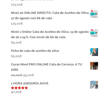
175,00
€
Nivel 2A ONLINE DIRECTO. Cata de Aceites de Oliva.
17 de agosto con kit de cata
175,00
€
Nivel 1 Online Cata de Aceites de Oliva. 13 de agosto
de 16 a 19 h. Con envío de kit de cata
69,00
€
Ficha de cata de aceites de oliva
69,00
€
Curso Nivel PRO ONLINE Cata de Cerveza. A TU
AIRE
El
El
111,00
€
99,00
€
precio
precio
1 HORA ASESORÍA AOVE
original
actual
era:
es:
90,00
€
Valorado
con
5.00
111,00€.
99,00€.
de 5