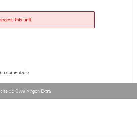
ccess this unit.
 un comentario.
eite de Oliva Virgen Extra