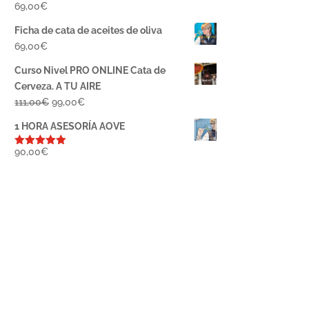
69,00
€
Ficha de cata de aceites de oliva
69,00
€
Curso Nivel PRO ONLINE Cata de
Cerveza. A TU AIRE
El
El
111,00
€
99,00
€
precio
precio
1 HORA ASESORÍA AOVE
original
actual
era:
es:
90,00
€
Valorado
con
5.00
de
111,00€.
99,00€.
5