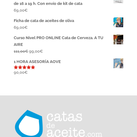
de 16 a 19 h. Con envío de kit de cata
69,00
€
Ficha de cata de aceites de oliva
69,00
€
Curso Nivel PRO ONLINE Cata de Cerveza. A TU
AIRE
El
El
111,00
€
99,00
€
precio
precio
1 HORA ASESORÍA AOVE
original
actual
era:
es:
90,00
€
Valorado
con
5.00
111,00€.
99,00€.
de 5