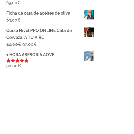
69,00
€
Ficha de cata de aceites de oliva
69,00
€
Curso Nivel PRO ONLINE Cata de
Cerveza. A TU AIRE
El
El
111,00
€
99,00
€
precio
precio
1 HORA ASESORÍA AOVE
original
actual
era:
es:
90,00
€
Valorado
con
5.00
de
111,00€.
99,00€.
5