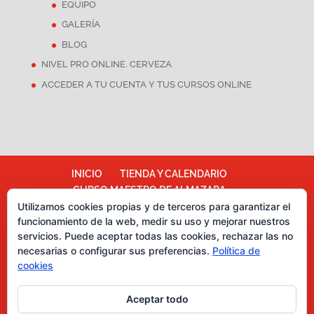
EQUIPO
GALERÍA
BLOG
NIVEL PRO ONLINE. CERVEZA
ACCEDER A TU CUENTA Y TUS CURSOS ONLINE
INICIO
TIENDA Y CALENDARIO
CURSO MAESTRO DE ALMAZARA
Utilizamos cookies propias y de terceros para garantizar el
ALMAZARA ESCUELA
funcionamiento de la web, medir su uso y mejorar nuestros
TÉRMINOS Y CONDICIONES
servicios. Puede aceptar todas las cookies, rechazar las no
Más información sobre las cookies
necesarias o configurar sus preferencias.
Política de
Política de cookies
CATA DE CHOCOLATES
cookies
EVENTOS PARA EMPRESAS
ASESORÍA Y MARKETING
Aceptar todo
CURSOS CATA DE ACEITES DE OLIVA