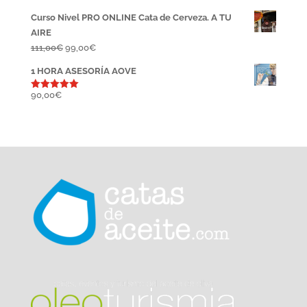
Curso Nivel PRO ONLINE Cata de Cerveza. A TU
AIRE
El
El
111,00
€
99,00
€
precio
precio
1 HORA ASESORÍA AOVE
original
actual
era:
es:
90,00
€
Valorado
con
5.00
111,00€.
99,00€.
de 5