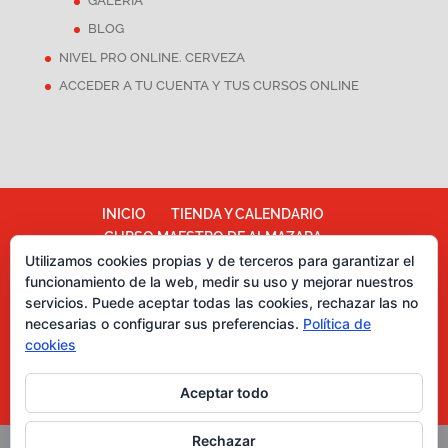
GALERÍA
BLOG
NIVEL PRO ONLINE. CERVEZA
ACCEDER A TU CUENTA Y TUS CURSOS ONLINE
INICIO
TIENDA Y CALENDARIO
CURSO MAESTRO DE ALMAZARA
ALMAZARA ESCUELA
Utilizamos cookies propias y de terceros para garantizar el
funcionamiento de la web, medir su uso y mejorar nuestros
TÉRMINOS Y CONDICIONES
servicios. Puede aceptar todas las cookies, rechazar las no
Más información sobre las cookies
necesarias o configurar sus preferencias.
Política de
Política de cookies
CATA DE CHOCOLATES
cookies
EVENTOS PARA EMPRESAS
ASESORÍA Y MARKETING
Aceptar todo
CURSOS CATA DE ACEITES DE OLIVA
Rechazar