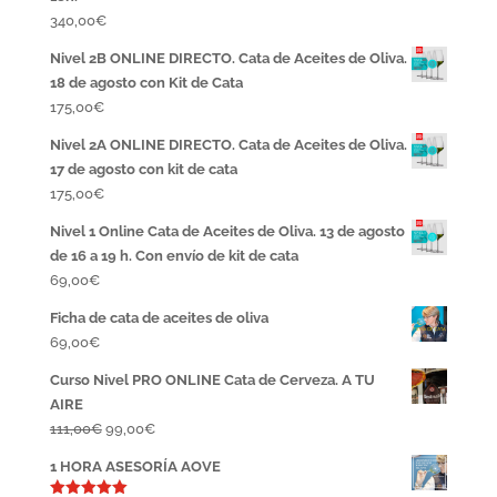
340,00
€
Nivel 2B ONLINE DIRECTO. Cata de Aceites de Oliva.
18 de agosto con Kit de Cata
175,00
€
Nivel 2A ONLINE DIRECTO. Cata de Aceites de Oliva.
17 de agosto con kit de cata
175,00
€
Nivel 1 Online Cata de Aceites de Oliva. 13 de agosto
de 16 a 19 h. Con envío de kit de cata
69,00
€
Ficha de cata de aceites de oliva
69,00
€
Curso Nivel PRO ONLINE Cata de Cerveza. A TU
AIRE
El
El
111,00
€
99,00
€
precio
precio
1 HORA ASESORÍA AOVE
original
actual