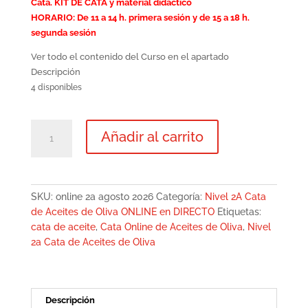
Cata. KIT DE CATA y material didáctico
HORARIO: De 11 a 14 h. primera sesión y de 15 a 18 h.
segunda sesión
Ver todo el contenido del Curso en el apartado
Descripción
4 disponibles
Nivel
Añadir al carrito
2A
ONLINE
DIRECTO.
Cata
SKU:
online 2a agosto 2026
Categoría:
Nivel 2A Cata
de
de Aceites de Oliva ONLINE en DIRECTO
Etiquetas:
Aceites
cata de aceite
,
Cata Online de Aceites de Oliva
,
Nivel
de
2a Cata de Aceites de Oliva
Oliva.
17
de
agosto
Descripción
con