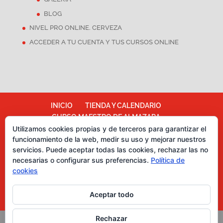
BLOG
NIVEL PRO ONLINE. CERVEZA
ACCEDER A TU CUENTA Y TUS CURSOS ONLINE
INICIO
TIENDA Y CALENDARIO
CURSO MAESTRO DE ALMAZARA
Utilizamos cookies propias y de terceros para garantizar el
ALMAZARA ESCUELA
funcionamiento de la web, medir su uso y mejorar nuestros
TÉRMINOS Y CONDICIONES
servicios. Puede aceptar todas las cookies, rechazar las no
Más información sobre las cookies
necesarias o configurar sus preferencias.
Política de
Política de cookies
CATA DE CHOCOLATES
cookies
EVENTOS PARA EMPRESAS
ASESORÍA Y MARKETING
Aceptar todo
CURSOS CATA DE ACEITES DE OLIVA
Rechazar