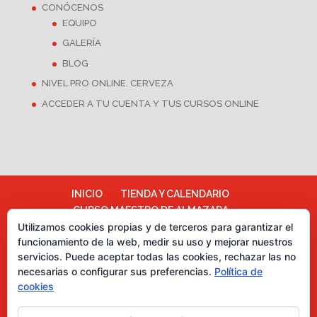
CONÓCENOS
EQUIPO
GALERÍA
BLOG
NIVEL PRO ONLINE. CERVEZA
ACCEDER A TU CUENTA Y TUS CURSOS ONLINE
INICIO
TIENDA Y CALENDARIO
CURSO MAESTRO DE ALMAZARA
Utilizamos cookies propias y de terceros para garantizar el
ALMAZARA ESCUELA
funcionamiento de la web, medir su uso y mejorar nuestros
TÉRMINOS Y CONDICIONES
servicios. Puede aceptar todas las cookies, rechazar las no
Más información sobre las cookies
necesarias o configurar sus preferencias.
Política de
Política de cookies
CATA DE CHOCOLATES
cookies
EVENTOS PARA EMPRESAS
ASESORÍA Y MARKETING