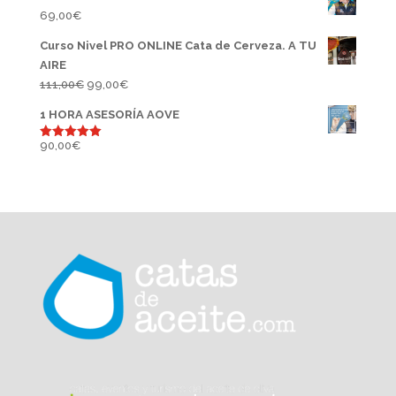
69,00
€
Curso Nivel PRO ONLINE Cata de Cerveza. A TU
AIRE
El
El
111,00
€
99,00
€
precio
precio
1 HORA ASESORÍA AOVE
original
actual
era:
es:
90,00
€
Valorado
con
5.00
111,00€.
99,00€.
de 5