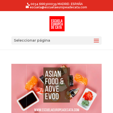
0034 666300039 MADRID. ESPAÑA
escuela@escuelaeuropeadecata.com
Seleccionar página