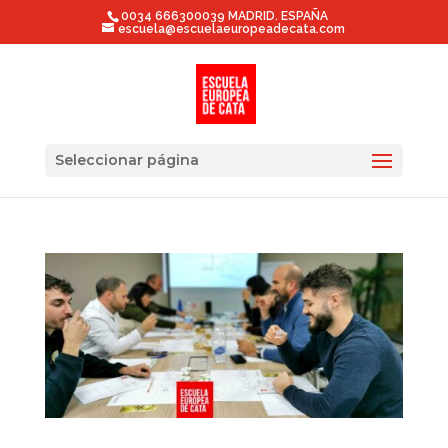
0034 666300039 MADRID. ESPAÑA
escuela@escuelaeuropeadecata.com
Seleccionar página