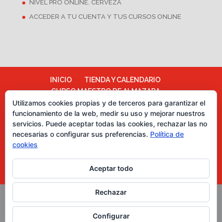
NIVEL PRO ONLINE. CERVEZA
ACCEDER A TU CUENTA Y TUS CURSOS ONLINE
INICIO
TIENDA Y CALENDARIO
CURSO MAESTRO DE ALMAZARA
Utilizamos cookies propias y de terceros para garantizar el
ALMAZARA ESCUELA
funcionamiento de la web, medir su uso y mejorar nuestros
TÉRMINOS Y CONDICIONES
servicios. Puede aceptar todas las cookies, rechazar las no
Más información sobre las cookies
necesarias o configurar sus preferencias.
Política de
Política de cookies
CATA DE CHOCOLATES
cookies
EVENTOS PARA EMPRESAS
ASESORÍA Y MARKETING
Aceptar todo
CURSOS CATA DE ACEITES DE OLIVA
Rechazar
Copyright Grupo Oleoturismia. Al servicio del Aceite de
Configurar