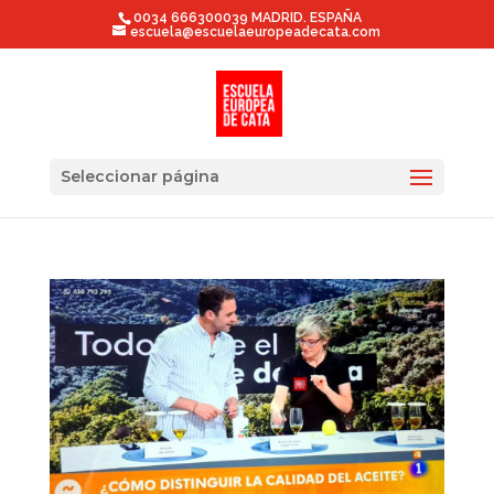
0034 666300039 MADRID. ESPAÑA
escuela@escuelaeuropeadecata.com
Seleccionar página