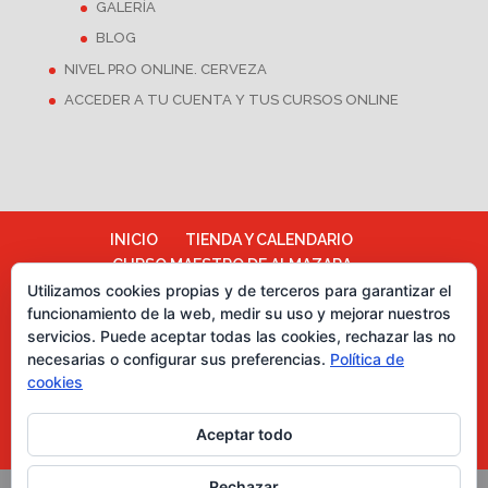
GALERÍA
BLOG
NIVEL PRO ONLINE. CERVEZA
ACCEDER A TU CUENTA Y TUS CURSOS ONLINE
INICIO
TIENDA Y CALENDARIO
CURSO MAESTRO DE ALMAZARA
ALMAZARA ESCUELA
Utilizamos cookies propias y de terceros para garantizar el
funcionamiento de la web, medir su uso y mejorar nuestros
TÉRMINOS Y CONDICIONES
servicios. Puede aceptar todas las cookies, rechazar las no
Más información sobre las cookies
necesarias o configurar sus preferencias.
Política de
Política de cookies
CATA DE CHOCOLATES
cookies
EVENTOS PARA EMPRESAS
ASESORÍA Y MARKETING
Aceptar todo
CURSOS CATA DE ACEITES DE OLIVA
Rechazar