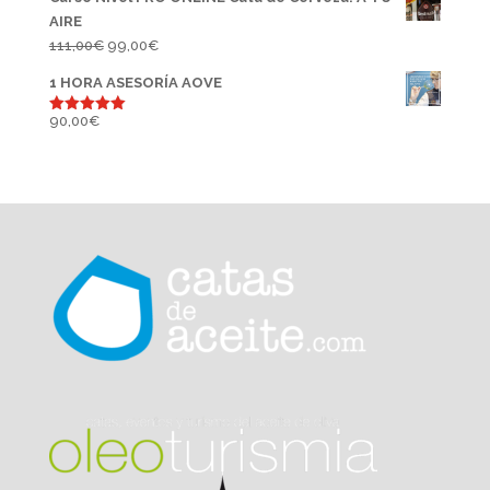
AIRE
El
El
111,00
€
99,00
€
precio
precio
1 HORA ASESORÍA AOVE
original
actual
era:
es:
90,00
€
Valorado
con
5.00
111,00€.
99,00€.
de 5