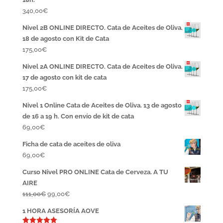
340,00
€
Nivel 2B ONLINE DIRECTO. Cata de Aceites de Oliva.
18 de agosto con Kit de Cata
175,00
€
Nivel 2A ONLINE DIRECTO. Cata de Aceites de Oliva.
17 de agosto con kit de cata
175,00
€
Nivel 1 Online Cata de Aceites de Oliva. 13 de agosto
de 16 a 19 h. Con envío de kit de cata
69,00
€
Ficha de cata de aceites de oliva
69,00
€
Curso Nivel PRO ONLINE Cata de Cerveza. A TU
AIRE
El
El
111,00
€
99,00
€
precio
precio
1 HORA ASESORÍA AOVE
original
actual