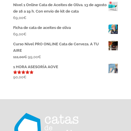
Nivel 1 Online Cata de Aceites de Oliva. 13 de agosto
de 16 a 19 h. Con envío de kit de cata
69,00
€
Ficha de cata de aceites de oliva
69,00
€
Curso Nivel PRO ONLINE Cata de Cerveza. A TU
AIRE
El
El
111,00
€
99,00
€
precio
precio
1 HORA ASESORÍA AOVE
original
actual
era:
es:
90,00
€
Valorado
con
5.00
111,00€.
99,00€.
de 5