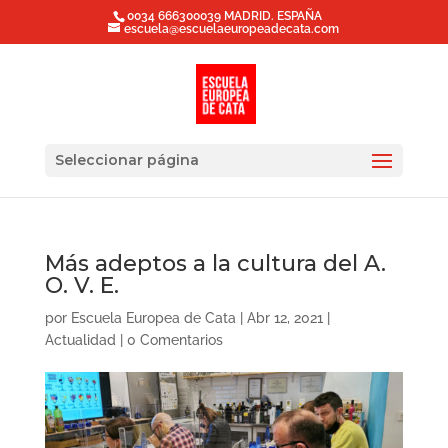
0034 666300039 MADRID. ESPAÑA
escuela@escuelaeuropeadecata.com
Seleccionar página
Más adeptos a la cultura del A.
O. V. E.
por
Escuela Europea de Cata
|
Abr 12, 2021
|
Actualidad
|
0 Comentarios