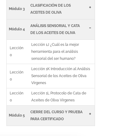
CLASIFICACIÓN DE LOS
+
Módulo 3
ACEITES DE OLIVA
ANÁLISIS SENSORIAL Y CATA
-
Módulo 4
DE LOS ACEITES DE OLIVA
Lección 1J ¿Cuál es la mejor
Lección
herramienta para el análisis
0
sensorial del ser humano?
Lección 1K Introducción al Análisis
Lección
Sensorial de los Aceites de Oliva
0
Vírgenes
Lección
Lección 1L Protocolo de Cata de
0
Aceites de Oliva Vírgenes
CIERRE DEL CURSO Y PRUEBA
+
Módulo 5
PARA CERTIFICADO