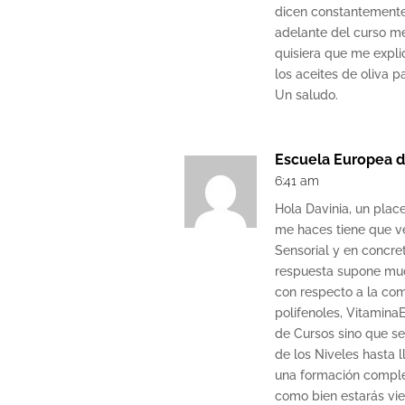
dicen constantemente 
adelante del curso m
quisiera que me expli
los aceites de oliva p
Un saludo.
Escuela Europea d
6:41 am
Hola Davinia, un plac
me haces tiene que ve
Sensorial y en concret
respuesta supone muc
con respecto a la com
polifenoles, Vitamina
de Cursos sino que s
de los Niveles hasta l
una formación comple
como bien estarás vie