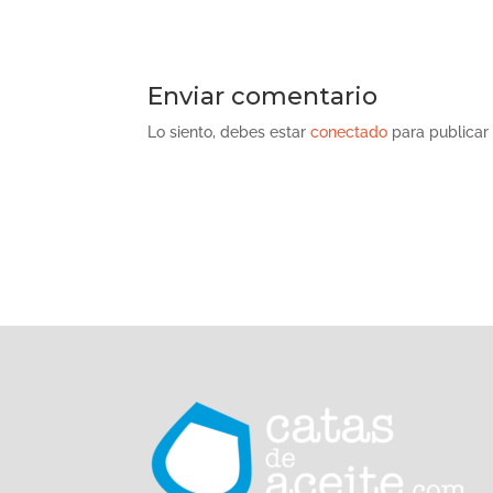
Enviar comentario
Lo siento, debes estar
conectado
para publicar