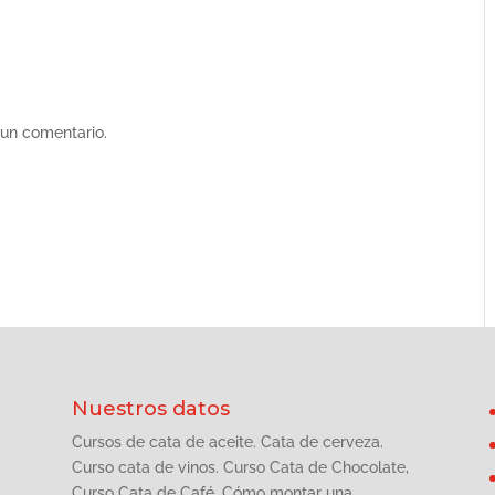
 un comentario.
Nuestros datos
Cursos de cata de aceite. Cata de cerveza.
Curso cata de vinos. Curso Cata de Chocolate,
Curso Cata de Café. Cómo montar una