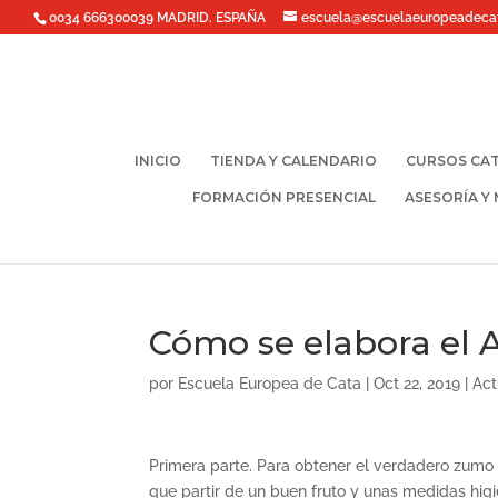
0034 666300039 MADRID. ESPAÑA
escuela@escuelaeuropeadeca
INICIO
TIENDA Y CALENDARIO
CURSOS CAT
FORMACIÓN PRESENCIAL
ASESORÍA Y
Cómo se elabora el A
por
Escuela Europea de Cata
|
Oct 22, 2019
|
Act
Primera parte. Para obtener el verdadero zumo d
que partir de un buen fruto y unas medidas higi