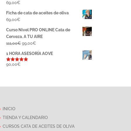
69,00
€
Ficha de cata de aceites de oliva
69,00
€
Curso Nivel PRO ONLINE Cata de
Cerveza. A TU AIRE
El
El
111,00
€
99,00
€
precio
precio
1 HORA ASESORÍA AOVE
original
actual
era:
es:
90,00
€
Valorado
con
5.00
de
111,00€.
99,00€.
5
INICIO
TIENDA Y CALENDARIO
CURSOS CATA DE ACEITES DE OLIVA