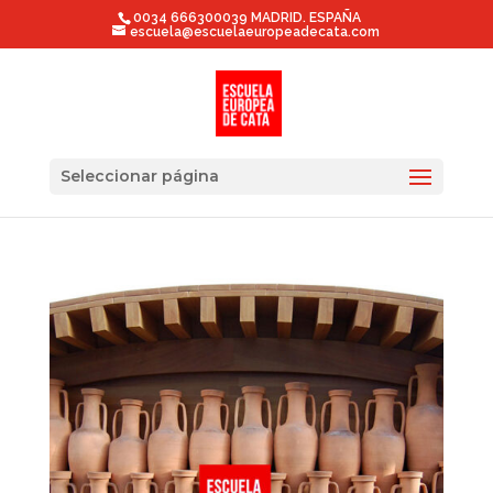
0034 666300039 MADRID. ESPAÑA
escuela@escuelaeuropeadecata.com
Seleccionar página