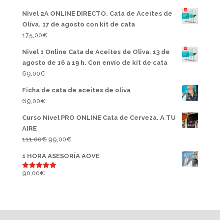
Nivel 2A ONLINE DIRECTO. Cata de Aceites de
Oliva. 17 de agosto con kit de cata
175,00
€
Nivel 1 Online Cata de Aceites de Oliva. 13 de
agosto de 16 a 19 h. Con envío de kit de cata
69,00
€
Ficha de cata de aceites de oliva
69,00
€
Curso Nivel PRO ONLINE Cata de Cerveza. A TU
AIRE
El
El
111,00
€
99,00
€
precio
precio
1 HORA ASESORÍA AOVE
original
actual
era:
es:
90,00
€
Valorado
con
5.00
111,00€.
99,00€.
de 5